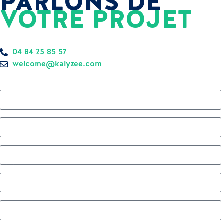
PARLONS DE
VOTRE PROJET
Réponse sous 24h — sans engagement.
04 84 25 85 57
welcome@kalyzee.com
Prénom
Nom
Établissement
Téléphone
E-mail