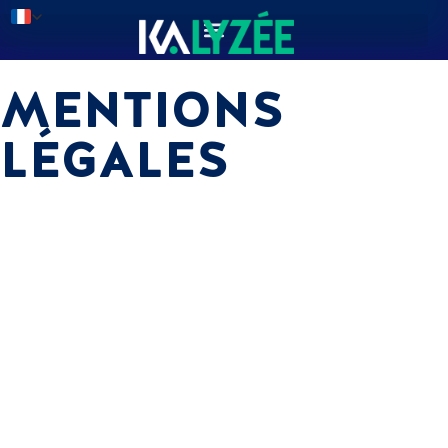
MENTIONS
LÉGALES
Structure jurique
SAS au capital de 20 000 euros.
R.C.S. MARSEILLE 799 378 575
Siège social
17 La Canebière
13001 Marseille
Téléphone : +33 4 84 25 85 57
Directeur de la publication
Monsieur Stéphane Barbati