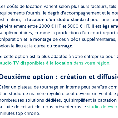
Les coûts de location varient selon plusieurs facteurs, tels
équipements fournis, le degré d’accompagnement et le nom
estimation, la
location d’un studio standard
pour une jour
généralement entre 2000 € HT et 5000 € HT. Il est égaleme
supplémentaires, comme la production d’un court reportage
préparation et le
montage
de ces vidéos supplémentaires, l
selon le lieu et la durée du
tournage
.
Si cette option est la plus adaptée à votre entreprise pour
studio TV disponibles à la location
dans votre région
.
Deuxième option : création et diffu
Créer un plateau de tournage en interne peut paraître co
d’un studio de manière régulière peut devenir un véritable g
nombreuses solutions dédiées, qui simplifient la captation 
la suite de cet article, nous présenterons le
studio de Web 
minutes top chrono.