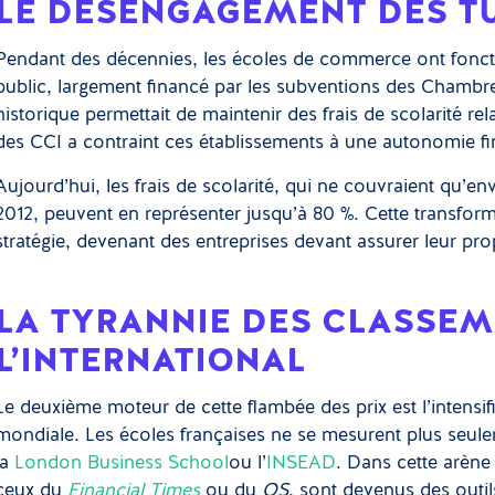
LE DÉSENGAGEMENT DES T
Pendant des décennies, les écoles de commerce ont fonct
public, largement financé par les subventions des Chambr
historique permettait de maintenir des frais de scolarité re
des CCI a contraint ces établissements à une autonomie fin
Aujourd’hui, les frais de scolarité, qui ne couvraient qu’e
2012, peuvent en représenter jusqu’à 80 %. Cette transforma
stratégie, devenant des entreprises devant assurer leur pr
LA TYRANNIE DES CLASSEM
L’INTERNATIONAL
Le deuxième moteur de cette flambée des prix est l’intensif
mondiale. Les écoles françaises ne se mesurent plus seule
la
London Business School
ou l’
INSEAD
. Dans cette arène
ceux du
Financial Times
ou du
QS
, sont devenus des outil