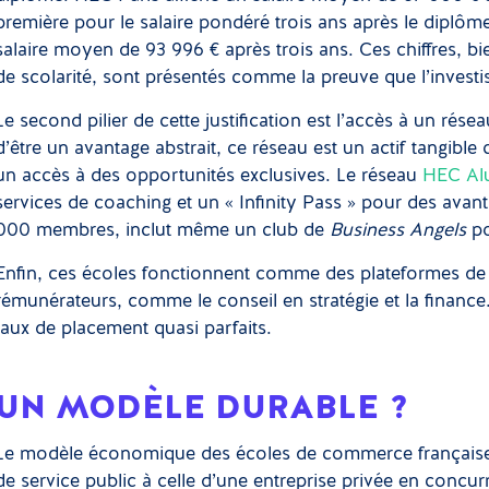
première pour le salaire pondéré trois ans après le diplôm
salaire moyen de 93 996 € après trois ans. Ces chiffres, bi
de scolarité, sont présentés comme la preuve que l’investi
Le second pilier de cette justification est l’accès à un rése
d’être un avantage abstrait, ce réseau est un actif tangible
un accès à des opportunités exclusives. Le réseau
HEC Al
services de coaching et un « Infinity Pass » pour des avan
000 membres, inclut même un club de
Business Angels
po
Enfin, ces écoles fonctionnent comme des plateformes de r
rémunérateurs, comme le conseil en stratégie et la finance.
taux de placement quasi parfaits.
UN MODÈLE DURABLE ?
Le modèle économique des écoles de commerce françaises
de service public à celle d’une entreprise privée en concu