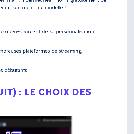
e en main, il permet néanmoins gratuitement de
 vaut surement la chandelle !
re open-source et de sa personnalisation
mbreuses plateformes de streaming,
es débutants.
T) : LE CHOIX DES