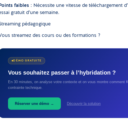
Points faibles
: Nécessite une vitesse de téléchargement d
essai gratuit d’une semaine.
Streaming pédagogique
Vous streamez des cours ou des formations ?
DÉMO GRATUITE
Vous souhaitez passer à l’hybridation ?
En 30 minutes, on analyse votre contexte et on vous montre comment Ka
contrainte technique.
Réserver une démo →
Découvrir la solution