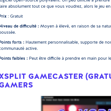
logiciel open-source polyvalent. Un peu difficile à prendr
faire absolument tout ce que vous voudrez, alors le jeu en
Prix
: Gratuit
Niveau de difficulté :
Moyen à élevé, en raison de sa natu
poussée.
Points forts :
Hautement personnalisable, supporte de no
communauté active.
Points faibles :
Peut être difficile à prendre en main pour l
XSPLIT GAMECASTER (GRATUI
GAMERS