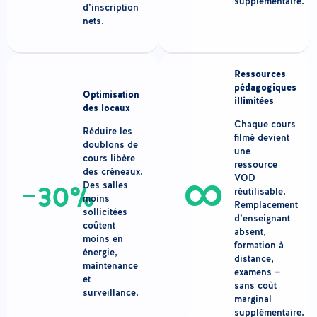
supplémentaire.
d’inscription
nets.
Ressources
pédagogiques
Optimisation
illimitées
des locaux
Chaque cours
Réduire les
filmé devient
doublons de
une
cours libère
ressource
∞
des créneaux.
VOD
Des salles
−30%
réutilisable.
moins
Remplacement
sollicitées
d’enseignant
coûtent
absent,
moins en
formation à
énergie,
distance,
maintenance
examens —
et
sans coût
surveillance.
marginal
supplémentaire.