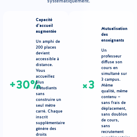
systématiquement.
Capacité
d’accueil
Mutualisation
augmentée
des
enseignants
Un amphi de
200 places
Un
devient
professeur
accessible à
diffuse son
distance.
cours en
Vous
simultané sur
accueillez
3 campus.
+30%
×3
plus
Même
d’étudiants
qualité, même
sans
contenu —
construire un
sans frais de
seul mètre
déplacement,
carré. Chaque
sans doublon
inscrit
de cours,
supplémentaire
sans
génère des
recrutement
droits