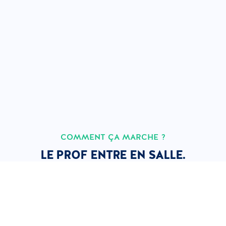
COMMENT ÇA MARCHE ?
LE PROF ENTRE EN SALLE.
TOUT LE RESTE EST AUTOMATIQUE.
1
2
3
4
Le prof
Le cours
Les
VOD
entre en
démarre en
apprenants
instantanée