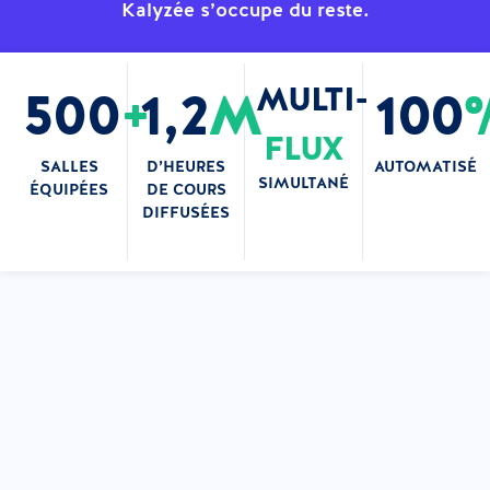
Kalyzée s’occupe du reste.
MULTI-
500
+
1,2
M
100
FLUX
SALLES
D’HEURES
AUTOMATISÉ
SIMULTANÉ
ÉQUIPÉES
DE COURS
DIFFUSÉES