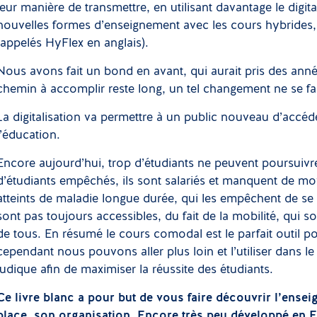
leur manière de transmettre, en utilisant davantage le digi
nouvelles formes d’enseignement avec les cours hybrides,
(appelés HyFlex en anglais).
Nous avons fait un bond en avant, qui aurait pris des anné
chemin à accomplir reste long, un tel changement ne se fa
La digitalisation va permettre à un public nouveau d’accéder
l’éducation.
Encore aujourd’hui, trop d’étudiants ne peuvent poursuivr
d’étudiants empêchés, ils sont salariés et manquent de
atteints de maladie longue durée, qui les empêchent de se 
sont pas toujours accessibles, du fait de la mobilité, qui so
de tous. En résumé le cours comodal est le parfait outil p
cependant nous pouvons aller plus loin et l’utiliser dans le
ludique afin de maximiser la réussite des étudiants.
Ce livre blanc a pour but de vous faire découvrir l’ens
place, son organisation. Encore très peu développé en 