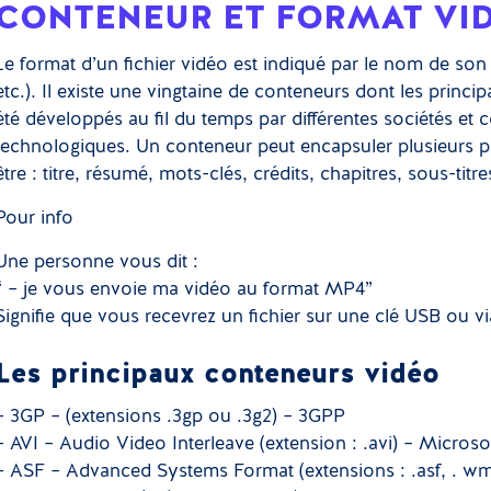
CONTENEUR ET FORMAT VI
Le format d’un fichier vidéo est indiqué par le nom de s
etc.). Il existe une vingtaine de conteneurs dont les princ
été développés au fil du temps par différentes sociétés e
technologiques. Un conteneur peut encapsuler plusieurs p
être : titre, résumé, mots-clés, crédits, chapitres, sous-titre
Pour info
Une personne vous dit :
“ – je vous envoie ma vidéo au format MP4”
Signifie que vous recevrez un fichier sur une clé USB ou via
Les principaux conteneurs vidéo
– 3GP – (extensions .3gp ou .3g2) – 3GPP
– AVI – Audio Video Interleave (extension : .avi) – Microso
– ASF – Advanced Systems Format (extensions : .asf, . w