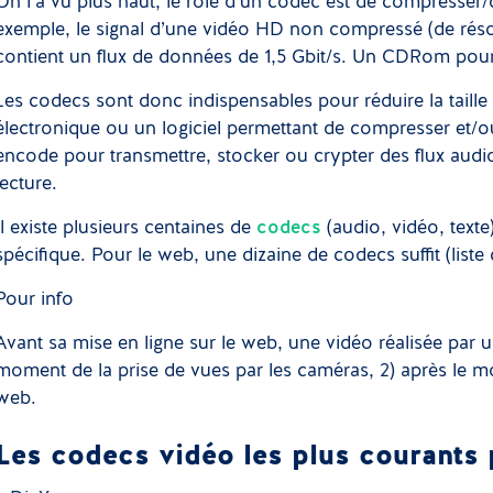
On l’a vu plus haut, le rôle d’un codec est de compresser
exemple, le signal d’une vidéo HD non compressé (de rés
contient un flux de données de 1,5 Gbit/s. Un CDRom pourr
Les codecs sont donc indispensables pour réduire la taille 
électronique ou un logiciel permettant de compresser et/o
encode pour transmettre, stocker ou crypter des flux audio
lecture.
Il existe plusieurs centaines de
codecs
(audio, vidéo, text
spécifique. Pour le web, une dizaine de codecs suffit (liste
Pour info
Avant sa mise en ligne sur le web, une vidéo réalisée par u
moment de la prise de vues par les caméras, 2) après le mon
web.
Les codecs vidéo les plus courants 