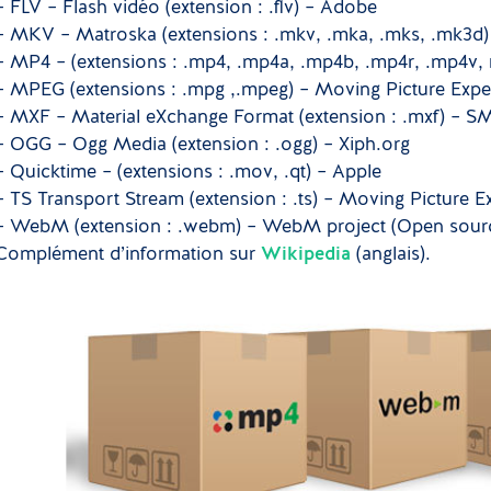
– FLV – Flash vidéo (extension : .flv) – Adobe
– MKV – Matroska (extensions : .mkv, .mka, .mks, .mk3d
– MP4 – (extensions : .mp4, .mp4a, .mp4b, .mp4r, .mp4v,
– MPEG (extensions : .mpg ,.mpeg) – Moving Picture Exp
– MXF – Material eXchange Format (extension : .mxf) – 
– OGG – Ogg Media (extension : .ogg) – Xiph.org
– Quicktime – (extensions : .mov, .qt) – Apple
– TS Transport Stream (extension : .ts) – Moving Picture 
– WebM (extension : .webm) – WebM project (Open sour
Complément d’information sur
Wikipedia
(anglais).