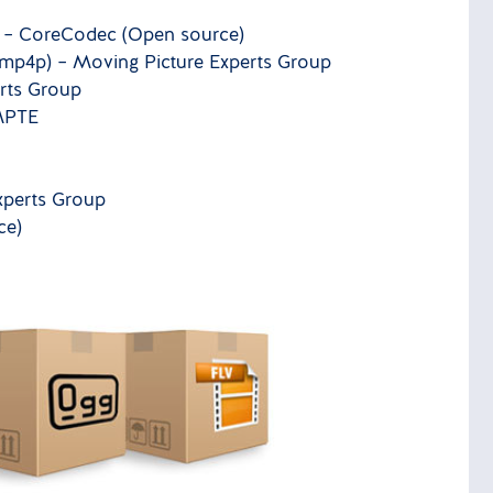
) – CoreCodec (Open source)
 mp4p) – Moving Picture Experts Group
erts Group
SMPTE
Experts Group
ce)