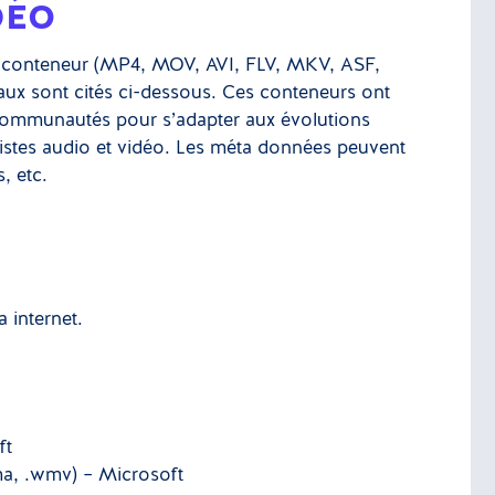
DÉO
on conteneur (MP4, MOV, AVI, FLV, MKV, ASF,
ipaux sont cités ci-dessous. Ces conteneurs ont
t communautés pour s’adapter aux évolutions
istes audio et vidéo. Les méta données peuvent
s, etc.
 internet.
ft
ma, .wmv) – Microsoft