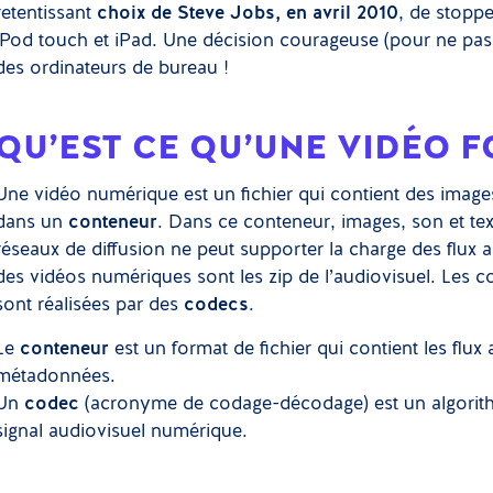
retentissant
choix de Steve Jobs, en avril 2010
, de stoppe
iPod touch et iPad. Une décision courageuse (pour ne pas 
des ordinateurs de bureau !
QU’EST CE QU’UNE VIDÉO 
Une vidéo numérique est un fichier qui contient des image
dans un
conteneur
. Dans ce conteneur, images, son et tex
réseaux de diffusion ne peut supporter la charge des flux au
des vidéos numériques sont les zip de l’audiovisuel. Les 
sont réalisées par des
codecs
.
Le
conteneur
est un format de fichier qui contient les flux
métadonnées.
Un
codec
(acronyme de codage-décodage) est un algorit
signal audiovisuel numérique.